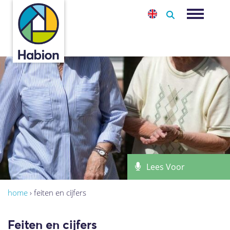
-
Toggle na
Lees Voor
home
›
feiten en cijfers
Feiten en cijfers