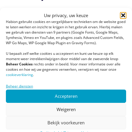
Meer informatie over de feiten en cijfers van Habion.
Uw privacy, uw keuze
Habion gebruikt cookies en vergelijkbare technieken om de website goed
Benieuwd naar de belangrijke cijfers over 2025?
Klik hier
.
te laten werken en inzicht te krijgen in het gebruik ervan. Hierbij maken
we gebruik van diensten van 9 partners (Google Fonts, Google Maps,
Synthesia, Vimeo en YouTube, en plugins zoals Advanced Custom Fields,
WP Go Maps, WP Google Map Plugin en Gravity Forms).
U bepaalt zelf welke cookies u accepteert en kunt uw keuze op elk
moment weer intrekken/wijzigen door middel van de zwevende knop
Beheer Cookies
rechts onder in beeld. Voor meer informatie over alle
cookies en hoe wij uw gegevens verwerken, verwijzen wij naar onze
cookieverklaring
.
Beheer diensten
Accepteren
Weigeren
Bekijk voorkeuren