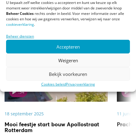
U bepaalt zelf welke cookies u accepteert en kunt uw keuze op elk
moment weer intrekken/wijzigen door middel van de zwevende knop
Beheer Cookies
rechts onder in beeld. Voor meer informatie over alle
Meer video's
cookies en hoe wij uw gegevens verwerken, verwijzen wij naar onze
cookieverklaring
.
Beheer diensten
Accepteren
Weigeren
Bekijk voorkeuren
Cookies beleid
Privacyverklaring
:34
Yo
18 september 2025
11 juni 2
Mooi feestje start bouw Apollostraat
Pracht
Rotterdam