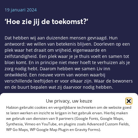
19 januari 2024
‘Hoe zie jij de toekomst?’
Dat hebben wij aan duizenden mensen gevraagd. Hun
antwoord: we willen van betekenis blijven. Doorleven op een
plek waar het draait om vrijheid, eigenwaarde en
zelfstandigheid. Een plek waar je je thuis voelt en samen tot
bloei komt. En in principe niet meer hoeft te verhuizen als je
zorg nodig hebt. Daarom hebben we samen Liv inn
ontwikkeld. Een nieuwe vorm van wonen waarbij
verschillende leeftijden er voor elkaar zijn. Waar de bewoners
en de buurt bepalen wat zij daarvoor nodig hebben.
Kijk op voor meer antwoorden op
Liv inn | Liv inn (liv-inn.nl)
Uw privacy, uw keuze
Habion gebruikt cookies en vergelijkbare technieken om de website goed
te laten werken en inzicht te krijgen in het gebruik ervan. Hierbij maken
we gebruik van diensten van 9 partners (Google Fonts, Google Maps,
Synthesia, Vimeo en YouTube, en plugins zoals Advanced Custom Fields,
WP Go Maps, WP Google Map Plugin en Gravity Forms).