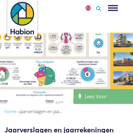
-
Toggle na
Lees Voor
home
›
jaarverslagen en jaa…
Jaarverslagen en jaarrekeningen