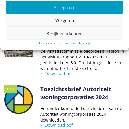
status.
Accepteren
Download pdf
Weigeren
Visitatierapport Habion 2019
PDF
Bekijk voorkeuren
– 2022
Cookies beleid
Privacyverklaring
De visitatiecommissie beoordeelt Habion in
het visitatierapport 2019-2022 met
gemiddeld een 8,0. Op dat hoge cijfer zijn
we natuurlijk hartstikke trots.
Download pdf
Toezichtsbrief Autoriteit
PDF
woningcorporaties 2024
Hieronder kunt u de Toezichtsbrief van de
Autoriteit woningcorporaties 2024
downloaden.
Download pdf