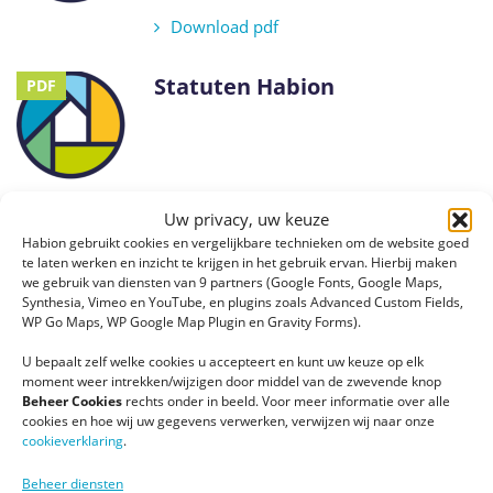
Download pdf
Statuten Habion
PDF
Download pdf
Uw privacy, uw keuze
Habion gebruikt cookies en vergelijkbare technieken om de website goed
Reglement Raad van
PDF
te laten werken en inzicht te krijgen in het gebruik ervan. Hierbij maken
we gebruik van diensten van 9 partners (Google Fonts, Google Maps,
Commissarissen
Synthesia, Vimeo en YouTube, en plugins zoals Advanced Custom Fields,
WP Go Maps, WP Google Map Plugin en Gravity Forms).
U bepaalt zelf welke cookies u accepteert en kunt uw keuze op elk
Download pdf
moment weer intrekken/wijzigen door middel van de zwevende knop
Beheer Cookies
rechts onder in beeld. Voor meer informatie over alle
cookies en hoe wij uw gegevens verwerken, verwijzen wij naar onze
Verantwoording ANBI-status
PDF
cookieverklaring
.
Hier vindt u de verantwoording ANBI-
Beheer diensten