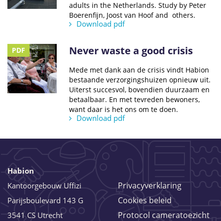
adults in the Netherlands. Study by Peter
Boerenfijn, Joost van Hoof and others.
Download pdf
Never waste a good crisis
PDF
Mede met dank aan de crisis vindt Habion
bestaande verzorgingshuizen opnieuw uit.
Uiterst succesvol, bovendien duurzaam en
betaalbaar. En met tevreden bewoners,
want daar is het ons om te doen.
Download pdf
Habion
Privacyverklaring
Kantoorgebouw Uffizi
Cookies beleid
Parijsboulevard 143 G
Protocol cameratoezicht
3541 CS Utrecht