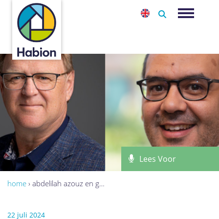
-
Toggle na
Lees Voor
home
›
abdelilah azouz en g…
22 juli 2024