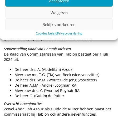
Accepteren
ondersteunde bij de werving.
Weigeren
Vertrekkende commissarissen
De benoeming van Abdelilah Azouz en Guido de Ruiter was
nodig omdat de benoemingtermijn van Joost van Hoof en
Bekijk voorkeuren
Arnoud Klerkx als commissaris bij Habion per 1 juli 2024
afliep. Na 8 jaar commissaris zijn bij Habion waren zij op
Cookies beleid
Privacyverklaring
grond van regelgeving niet meer herbenoembaar.
Samenstelling Raad van Commissarissen
De Raad van Commissarissen van Habion bestaat per 1 juli
2024 uit:
De heer drs. A. (Abdelilah) Azouz
Mevrouw mr. T.G. (Tia) van Beek (vice-voorzitter)
De heer drs. W.M. (Wouter) de Jong (voorzitter)
De heer A.J.M. (André) Loogman RA
Mevrouw drs. Y. (Yvonne) Roghair RA
De heer G. (Guido) de Ruiter
Overzicht nevenfuncties
Zowel Abdelilah Azouz als Guido de Ruiter hebben naast het
commissariaat bij Habion ook andere nevenfuncties,