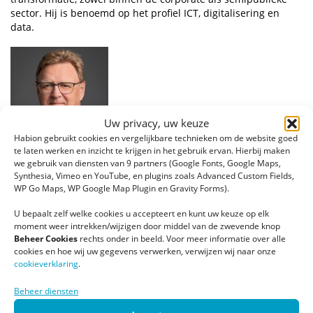
sector. Hij is benoemd op het profiel ICT, digitalisering en
data.
Uw privacy, uw keuze
Habion gebruikt cookies en vergelijkbare technieken om de website goed
te laten werken en inzicht te krijgen in het gebruik ervan. Hierbij maken
we gebruik van diensten van 9 partners (Google Fonts, Google Maps,
Synthesia, Vimeo en YouTube, en plugins zoals Advanced Custom Fields,
WP Go Maps, WP Google Map Plugin en Gravity Forms).
Guido de Ruiter werkt als zelfstandige op het terrein van
wonen, welzijn en zorg. Hij is benoemd op het profiel
U bepaalt zelf welke cookies u accepteert en kunt uw keuze op elk
Ouderen, zorg en innovatie.
moment weer intrekken/wijzigen door middel van de zwevende knop
Beheer Cookies
rechts onder in beeld. Voor meer informatie over alle
Positieve zienswijze
cookies en hoe wij uw gegevens verwerken, verwijzen wij naar onze
De minister van Binnenlandse Zaken en Koninkrijksrelaties
cookieverklaring
.
heeft een positieve zienswijze op beide voorgenomen
benoemingen gegeven. De werving vond plaats op basis van
Beheer diensten
een openbare procedure. Wervingsbureau Whyz