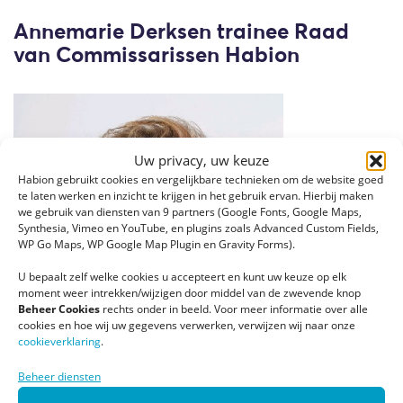
Annemarie Derksen trainee Raad
van Commissarissen Habion
Uw privacy, uw keuze
Habion gebruikt cookies en vergelijkbare technieken om de website goed
te laten werken en inzicht te krijgen in het gebruik ervan. Hierbij maken
we gebruik van diensten van 9 partners (Google Fonts, Google Maps,
Synthesia, Vimeo en YouTube, en plugins zoals Advanced Custom Fields,
Annemarie
WP Go Maps, WP Google Map Plugin en Gravity Forms).
U bepaalt zelf welke cookies u accepteert en kunt uw keuze op elk
moment weer intrekken/wijzigen door middel van de zwevende knop
Beheer Cookies
rechts onder in beeld. Voor meer informatie over alle
cookies en hoe wij uw gegevens verwerken, verwijzen wij naar onze
cookieverklaring
.
Beheer diensten
Derksen start als trainee van de Raad van
Commissarissen van Habion. Annemarie is in het