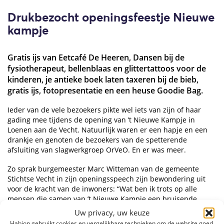
Drukbezocht openingsfeestje Nieuwe
kampje
Gratis ijs van Eetcafé De Heeren, Dansen bij de
fysiotherapeut, bellenblaas en glittertattoos voor de
kinderen, je antieke boek laten taxeren bij de bieb,
gratis ijs, fotopresentatie en een heuse Goodie Bag.
Ieder van de vele bezoekers pikte wel iets van zijn of haar
gading mee tijdens de opening van ’t Nieuwe Kampje in
Loenen aan de Vecht. Natuurlijk waren er een hapje en een
drankje en genoten de bezoekers van de spetterende
afsluiting van slagwerkgroep OrVeO. En er was meer.
Zo sprak burgemeester Marc Witteman van de gemeente
Stichtse Vecht in zijn openingsspeech zijn bewondering uit
voor de kracht van de inwoners: “Wat ben ik trots op alle
mensen die samen van ’t Nieuwe Kampje een bruisende
gemeenschap hebben weten te maken. Geweldig!”. Ook
Uw privacy, uw keuze
Habion-directeur Peter Boerenfijn is enthousiast: “Toen we
Habion gebruikt cookies en vergelijkbare technieken om de website goed