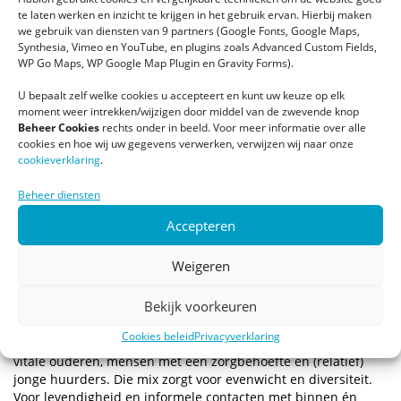
hier in 2014 begonnen, zag het er hier heel anders uit. Nu is
te laten werken en inzicht te krijgen in het gebruik ervan. Hierbij maken
dit gebouw een voorbeeld voor heel Nederland hoe je een
we gebruik van diensten van 9 partners (Google Fonts, Google Maps,
voormalig verzorgingshuis succesvol moderniseert. Met heel
Synthesia, Vimeo en YouTube, en plugins zoals Advanced Custom Fields,
veel reuring. Dat valt me vandaag ook weer op. Je zult maar
WP Go Maps, WP Google Map Plugin en Gravity Forms).
geluk hebben!”
U bepaalt zelf welke cookies u accepteert en kunt uw keuze op elk
moment weer intrekken/wijzigen door middel van de zwevende knop
Samenwerkende partijen
Beheer Cookies
rechts onder in beeld. Voor meer informatie over alle
cookies en hoe wij uw gegevens verwerken, verwijzen wij naar onze
De spetterende opening op zaterdag 23 juni was een
cookieverklaring
.
vruchtbare samenwerking van de Coöperatieve vereniging ’t
Kampje-Plus, woningcorporatie Habion, Zorggroep De
Beheer diensten
Vechtstreek, de Bibliotheek Loenen, Studio Idee, Paramedisch
Centrum Loenen, Kapsalon/pedicure Belle en Welzijn Stichtse
Accepteren
Vecht.
Weigeren
’t Nieuwe Kampje
Sinds 2014 hebben diverse organisaties samen met betrokken
Bekijk voorkeuren
bewoners en de lokale gemeenschap hard gewerkt aan een
2e jeugd voor ’t Kampje.
Cookies beleid
Privacyverklaring
Het resultaat is een nieuw thuis voor zelfstandig wonende
vitale ouderen, mensen met een zorgbehoefte en (relatief)
jonge huurders. Die mix zorgt voor evenwicht en diversiteit.
Voor levendigheid en informele contacten met binnen én