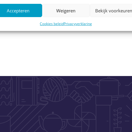
en uiteindelijk een label A hebben behaald! De bewoners
Accepteren
Weigeren
Bekijk voorkeure
is verbeterd en dat het energieverbruik lager wordt. En de
ren van een mooi rendement op de duurzame energie die
Cookies beleid
Privacyverklaring