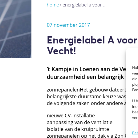
home
›
energielabel a voor …
07 november 2017
Energielabel A voor
Vecht!
Hab
’t Kampje in Loenen aan de Vecht 
wer
duurzaamheid een belangrijk them
die
plu
zonnepanelenHet gebouw dateert uit 19
For
belangrijkste duurzame keuze was dat
U b
de volgende zaken onder andere aange
int
bee
nieuwe CV-installatie
ver
aanpassing van de ventilatie
isolatie van de kruipruimte
Beh
zonnepanelen op het dak via Zon Op Z