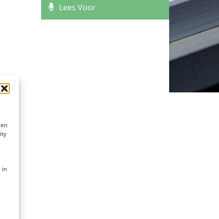
Lees Voor
 en
ity
 in