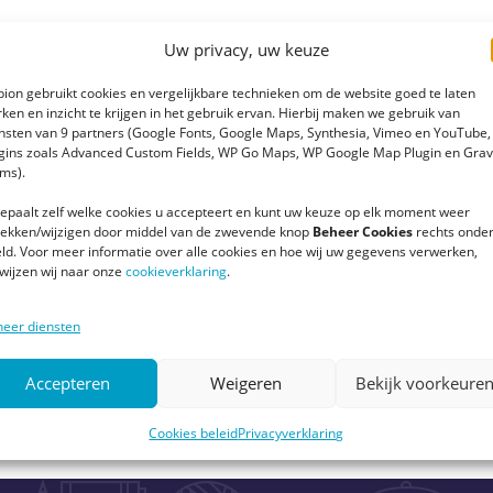
Uw privacy, uw keuze
ion gebruikt cookies en vergelijkbare technieken om de website goed te laten
ken en inzicht te krijgen in het gebruik ervan. Hierbij maken we gebruik van
nistratie & Facilitaire
nsten van 9 partners (Google Fonts, Google Maps, Synthesia, Vimeo en YouTube,
gins zoals Advanced Custom Fields, WP Go Maps, WP Google Map Plugin en Grav
ms).
epaalt zelf welke cookies u accepteert en kunt uw keuze op elk moment weer
rekken/wijzigen door middel van de zwevende knop
Beheer Cookies
rechts onder
oor dat onze administratie staat als een huis? Kijk o
ld. Voor meer informatie over alle cookies en hoe wij uw gegevens verwerken,
rijving op
de website van Steiger B
, die de werving
wijzen wij naar onze
cookieverklaring
.
eer diensten
Accepteren
Weigeren
Bekijk voorkeure
Cookies beleid
Privacyverklaring