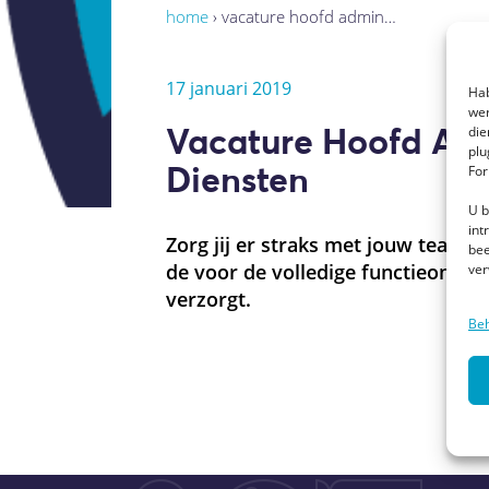
home
›
vacature hoofd admin…
17 januari 2019
Hab
wer
Vacature Hoofd Admi
die
plu
Diensten
For
U b
int
Zorg jij er straks met jouw team v
bee
de voor de volledige functieomsch
ver
verzorgt.
Beh