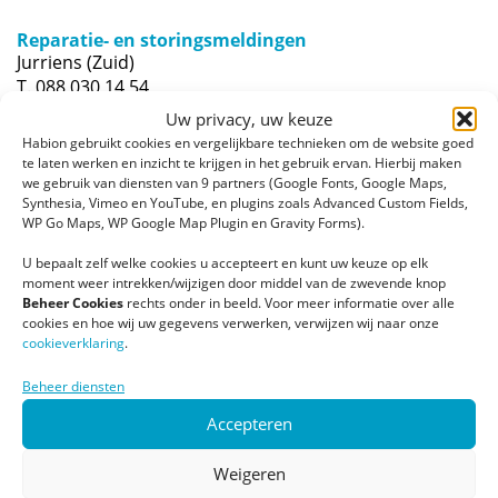
Reparatie- en storingsmeldingen
Jurriens (Zuid)
T. 088 030 14 54
storingenhabion@jurriens.nl
Uw privacy, uw keuze
Habion gebruikt cookies en vergelijkbare technieken om de website goed
te laten werken en inzicht te krijgen in het gebruik ervan. Hierbij maken
we gebruik van diensten van 9 partners (Google Fonts, Google Maps,
-of----
Synthesia, Vimeo en YouTube, en plugins zoals Advanced Custom Fields,
WP Go Maps, WP Google Map Plugin en Gravity Forms).
Jurriëns
U bepaalt zelf welke cookies u accepteert en kunt uw keuze op elk
T. 088 030 14 49
moment weer intrekken/wijzigen door middel van de zwevende knop
storingenhabion@jurriens.nl
Beheer Cookies
rechts onder in beeld. Voor meer informatie over alle
cookies en hoe wij uw gegevens verwerken, verwijzen wij naar onze
-of----
cookieverklaring
.
Jurriëns
Beheer diensten
T. 088 – 030 14 37
Accepteren
storingenhabion@jurriens.nl
Weigeren