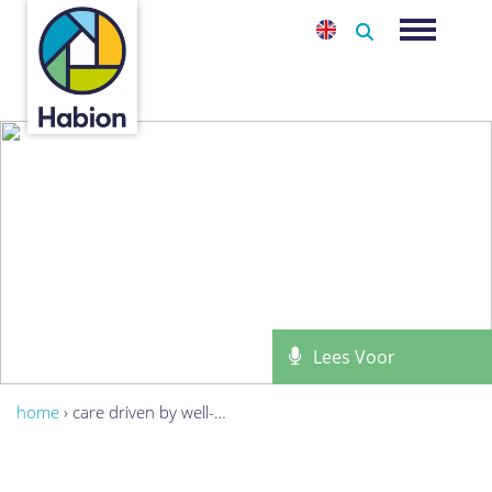
-
Toggle na
Lees Voor
home
›
care driven by well-…