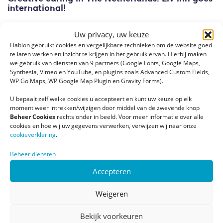
international!
Uw privacy, uw keuze
Habion gebruikt cookies en vergelijkbare technieken om de website goed
te laten werken en inzicht te krijgen in het gebruik ervan. Hierbij maken
we gebruik van diensten van 9 partners (Google Fonts, Google Maps,
Synthesia, Vimeo en YouTube, en plugins zoals Advanced Custom Fields,
WP Go Maps, WP Google Map Plugin en Gravity Forms).
U bepaalt zelf welke cookies u accepteert en kunt uw keuze op elk
moment weer intrekken/wijzigen door middel van de zwevende knop
Beheer Cookies
rechts onder in beeld. Voor meer informatie over alle
cookies en hoe wij uw gegevens verwerken, verwijzen wij naar onze
cookieverklaring
.
Beheer diensten
Accepteren
Weigeren
12 juli 2024
Hoe transformeer je wooncomplexen naar
Bekijk voorkeuren
langer zelfstandig en prettig wonen voor